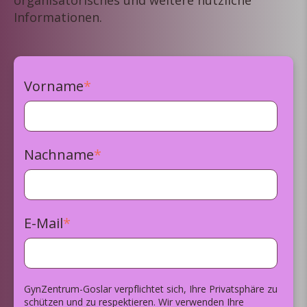
Informationen.
Vorname
*
Nachname
*
E-Mail
*
GynZentrum-Goslar verpflichtet sich, Ihre Privatsphäre zu
schützen und zu respektieren. Wir verwenden Ihre