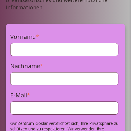
Informationen.
Vorname
*
Nachname
*
E-Mail
*
GynZentrum-Goslar verpflichtet sich, Ihre Privatsphäre zu
schützen und zu respektieren. Wir verwenden Ihre